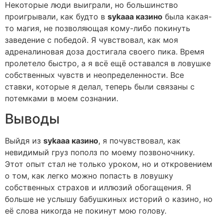
Некоторые люди выиграли, но большинство
проигрывали, как будто в
sykaaa казино
была какая-
то магия, не позволяющая кому-либо покинуть
заведение с победой. Я чувствовал, как моя
адреналиновая доза достигала своего пика. Время
пролетело быстро, а я всё ещё оставался в ловушке
собственных чувств и неопределенности. Все
ставки, которые я делал, теперь были связаны с
потемками в моем сознании.
Выводы
Выйдя из
sykaaa казино
, я почувствовал, как
невидимый груз пополз по моему позвоночнику.
Этот опыт стал не только уроком, но и откровением
о том, как легко можно попасть в ловушку
собственных страхов и иллюзий обогащения. Я
больше не услышу бабушкиных историй о казино, но
её слова никогда не покинут мою голову.