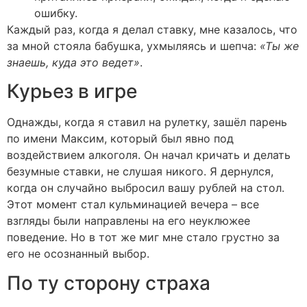
ошибку.
Каждый раз, когда я делал ставку, мне казалось, что
за мной стояла бабушка, ухмыляясь и шепча:
«Ты же
знаешь, куда это ведет»
.
Курьез в игре
Однажды, когда я ставил на рулетку, зашёл парень
по имени Максим, который был явно под
воздействием алкоголя. Он начал кричать и делать
безумные ставки, не слушая никого. Я дернулся,
когда он случайно выбросил вашу рублей на стол.
Этот момент стал кульминацией вечера – все
взгляды были направлены на его неуклюжее
поведение. Но в тот же миг мне стало грустно за
его не осознанный выбор.
По ту сторону страха