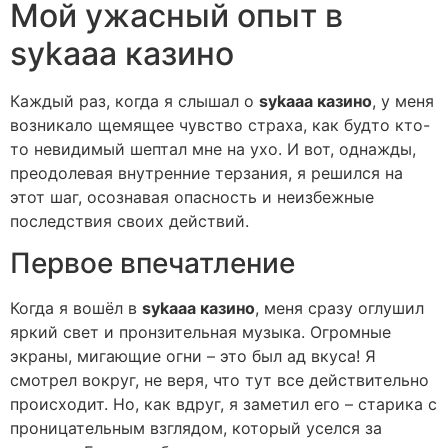
Мой ужасный опыт в
sykaaa казино
Каждый раз, когда я слышал о
sykaaa казино
, у меня
возникало щемящее чувство страха, как будто кто-
то невидимый шептал мне на ухо. И вот, однажды,
преодолевая внутренние терзания, я решился на
этот шаг, осознавая опасность и неизбежные
последствия своих действий.
Первое впечатление
Когда я вошёл в
sykaaa казино
, меня сразу оглушил
яркий свет и пронзительная музыка. Огромные
экраны, мигающие огни – это был ад вкуса! Я
смотрел вокруг, не веря, что тут все действительно
происходит. Но, как вдруг, я заметил его – старика с
проницательным взглядом, который уселся за