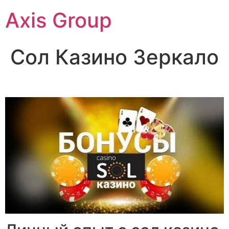
Axis Group
Сол Казино Зеркало