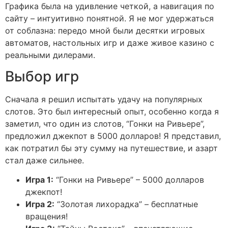
Графика была на удивление четкой, а навигация по
сайту – интуитивно понятной. Я не мог удержаться
от соблазна: передо мной были десятки игровых
автоматов, настольных игр и даже живое казино с
реальными дилерами.
Выбор игр
Сначала я решил испытать удачу на популярных
слотов. Это был интересный опыт, особенно когда я
заметил, что один из слотов, “Гонки на Ривьере”,
предложил джекпот в 5000 долларов! Я представил,
как потратил бы эту сумму на путешествие, и азарт
стал даже сильнее.
Игра 1:
“Гонки на Ривьере” – 5000 долларов
джекпот!
Игра 2:
“Золотая лихорадка” – бесплатные
вращения!