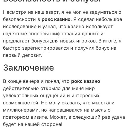
Несмотря на наш азарт, я не мог не задуматься о
безопасности в
рокс казино
. Я сделал небольшое
исследование и узнал, что казино использует
надежные способы шифрования данных и
предлагает бонусы для новых игроков. В итоге, я
быстро зарегистрировался и получил бонус на
первый депозит.
Заключение
В конце вечера я понял, что
рокс казино
действительно открыло для меня мир
увлекательных ощущений и интересных
возможностей. Не могу сказать, что мы стали
миллионерами, но напрашивался на мысль о
повторном визите. Может, в следующий раз удача
будет на нашей стороне!