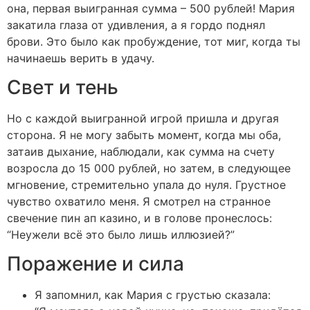
она, первая выигранная сумма – 500 рублей! Мария
закатила глаза от удивления, а я гордо поднял
брови. Это было как пробуждение, тот миг, когда ты
начинаешь верить в удачу.
Свет и тень
Но с каждой выигранной игрой пришла и другая
сторона. Я не могу забыть момент, когда мы оба,
затаив дыхание, наблюдали, как сумма на счету
возросла до 15 000 рублей, но затем, в следующее
мгновение, стремительно упала до нуля. Грустное
чувство охватило меня. Я смотрел на странное
свечение пин ап казино, и в голове пронеслось:
“Неужели всё это было лишь иллюзией?”
Поражение и сила
Я запомнил, как Мария с грустью сказала: