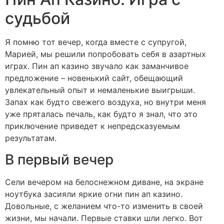
судьбой
Я помню тот вечер, когда вместе с супругой,
Марией, мы решили попробовать себя в азартных
играх. Пин ап казино звучало как заманчивое
предложение – новенький сайт, обещающий
увлекательный опыт и немаленькие выигрыши.
Запах как будто свежего воздуха, но внутри меня
уже пряталась печаль, как будто я знал, что это
приключение приведет к непредсказуемым
результатам.
В первый вечер
Сели вечером на белоснежном диване, на экране
ноутбука засияли яркие огни пин ап казино.
Довольные, с желанием что-то изменить в своей
жизни, мы начали. Первые ставки шли легко. Вот