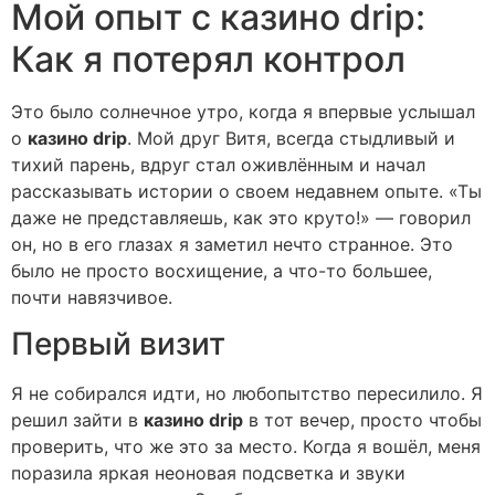
Мой опыт с казино drip:
Как я потерял контрол
Это было солнечное утро, когда я впервые услышал
о
казино drip
. Мой друг Витя, всегда стыдливый и
тихий парень, вдруг стал оживлённым и начал
рассказывать истории о своем недавнем опыте. «Ты
даже не представляешь, как это круто!» — говорил
он, но в его глазах я заметил нечто странное. Это
было не просто восхищение, а что-то большее,
почти навязчивое.
Первый визит
Я не собирался идти, но любопытство пересилило. Я
решил зайти в
казино drip
в тот вечер, просто чтобы
проверить, что же это за место. Когда я вошёл, меня
поразила яркая неоновая подсветка и звуки