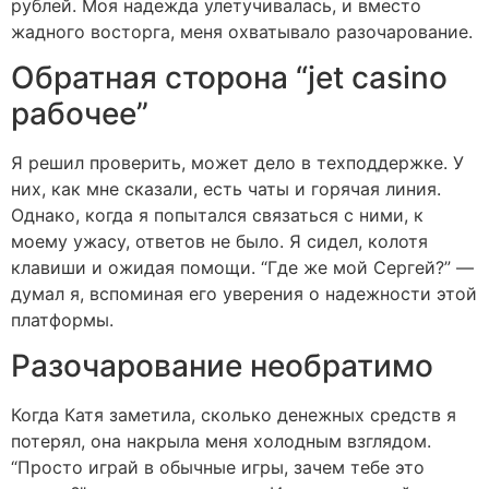
рублей. Моя надежда улетучивалась, и вместо
жадного восторга, меня охватывало разочарование.
Обратная сторона “jet casino
рабочее”
Я решил проверить, может дело в техподдержке. У
них, как мне сказали, есть чаты и горячая линия.
Однако, когда я попытался связаться с ними, к
моему ужасу, ответов не было. Я сидел, колотя
клавиши и ожидая помощи. “Где же мой Сергей?” —
думал я, вспоминая его уверения о надежности этой
платформы.
Разочарование необратимо
Когда Катя заметила, сколько денежных средств я
потерял, она накрыла меня холодным взглядом.
“Просто играй в обычные игры, зачем тебе это