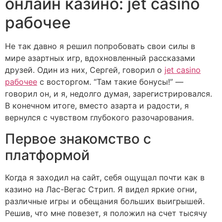
онлайн казино: jet casino
рабочее
Не так давно я решил попробовать свои силы в
мире азартных игр, вдохновленный рассказами
друзей. Один из них, Сергей, говорил о
jet casino
рабочее
с восторгом. “Там такие бонусы!” —
говорил он, и я, недолго думая, зарегистрировался.
В конечном итоге, вместо азарта и радости, я
вернулся с чувством глубокого разочарования.
Первое знакомство с
платформой
Когда я заходил на сайт, себя ощущал почти как в
казино на Лас-Вегас Стрип. Я видел яркие огни,
различные игры и обещания больших выигрышей.
Решив, что мне повезет, я положил на счет тысячу