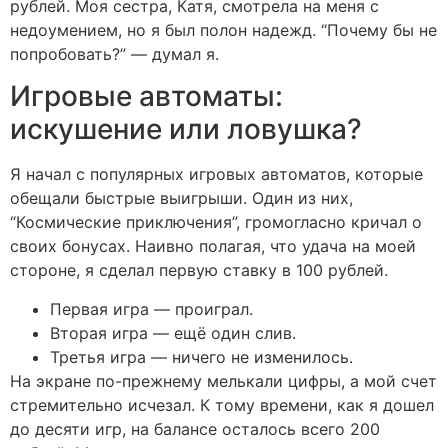
рублей. Моя сестра, Катя, смотрела на меня с
недоумением, но я был полон надежд. “Почему бы не
попробовать?” — думал я.
Игровые автоматы:
искушение или ловушка?
Я начал с популярных игровых автоматов, которые
обещали быстрые выигрыши. Один из них,
“Космические приключения”, громогласно кричал о
своих бонусах. Наивно полагая, что удача на моей
стороне, я сделал первую ставку в 100 рублей.
Первая игра — проиграл.
Вторая игра — ещё один слив.
Третья игра — ничего не изменилось.
На экране по-прежнему мелькали цифры, а мой счет
стремительно исчезал. К тому времени, как я дошел
до десяти игр, на балансе осталось всего 200