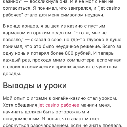
казино?” — воскликнула она. И я не мог с ней не
согласиться. Я понимал, что заигрался, и “jet casino
рабочее” стало для меня символом неудачи.
В конце концов, я вышел из казино с пустым
карманом и горьким осадком. “Что ж, мне не
повезло,” — сказал я себе, но где-то глубоко в душе
понимал, что это было неудачное решение. Всего за
одну ночь я потерял более 800 рублей. И теперь
каждый раз, проходя мимо компьютера, вспоминал
о своих «космических приключениях» с чувством
досады.
Выводы и уроки
Мой опыт с играми в онлайн-казино стал уроком.
Хотя обещания
jet casino рабочее
манили меня,
начинать должен быть осторожным и
осведомленным. Я понял, что азарт может
обернуться разочарованием, если не знать предела.