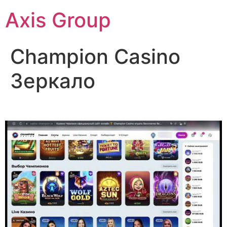
Axis Group
Champion Casino
Зеркало