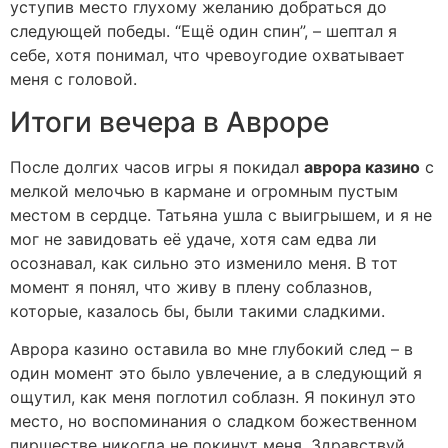
уступив место глухому желанию добраться до
следующей победы. “Ещё один спин”, – шептал я
себе, хотя понимал, что чревоугодие охватывает
меня с головой.
Итоги вечера в Авроре
После долгих часов игры я покидал
аврора казино
с
мелкой мелочью в кармане и огромным пустым
местом в сердце. Татьяна ушла с выигрышем, и я не
мог не завидовать её удаче, хотя сам едва ли
осознавал, как сильно это изменило меня. В тот
момент я понял, что живу в плену соблазнов,
которые, казалось бы, были такими сладкими.
Аврора казино оставила во мне глубокий след – в
один момент это было увлечение, а в следующий я
ощутил, как меня поглотил соблазн. Я покинул это
место, но воспоминания о сладком божественном
пиршестве никогда не покинут меня. Здравствуй,